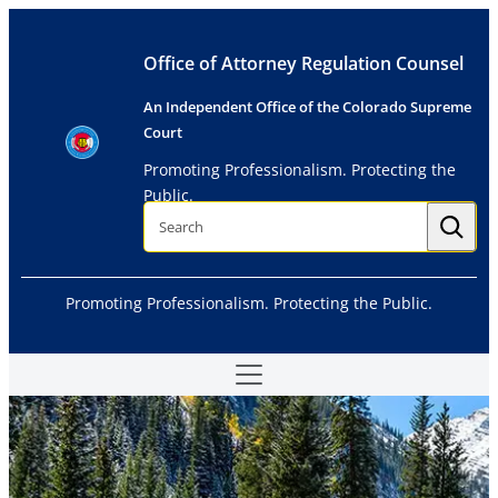
Skip
to
Office of Attorney Regulation Counsel
content
An Independent Office of the Colorado Supreme
Court
Promoting Professionalism. Protecting the
Public.
S
e
a
r
c
h
Promoting Professionalism. Protecting the Public.